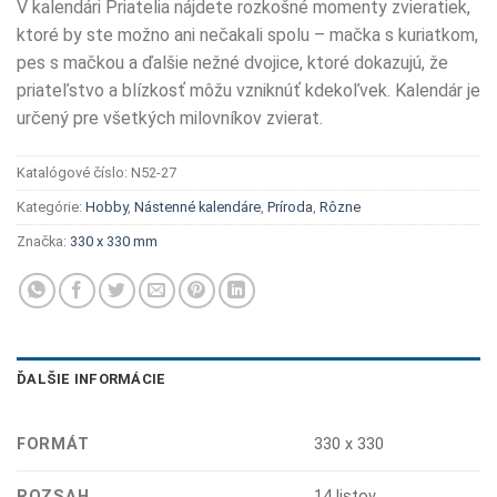
V kalendári Priatelia nájdete rozkošné momenty zvieratiek,
ktoré by ste možno ani nečakali spolu – mačka s kuriatkom,
pes s mačkou a ďalšie nežné dvojice, ktoré dokazujú, že
priateľstvo a blízkosť môžu vzniknúť kdekoľvek. Kalendár je
určený pre všetkých milovníkov zvierat.
Katalógové číslo:
N52-27
Kategórie:
Hobby
,
Nástenné kalendáre
,
Príroda
,
Rôzne
Značka:
330 x 330 mm
ĎALŠIE INFORMÁCIE
FORMÁT
330 x 330
ROZSAH
14 listov