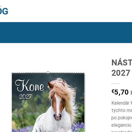
ÓG
NÁST
2027
€
5,70
Kalendár 
týchto ma
po pokojné
eleganciu 