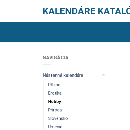
Skip
KALENDÁRE KATAL
to
content
NAVIGÁCIA
Nástenné kalendáre
Rôzne
Erotika
Hobby
Príroda
Slovensko
Umenie