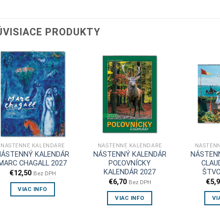
ÚVISIACE PRODUKTY
NÁSTENNÉ KALENDÁRE
NÁSTENNÉ KALENDÁRE
NÁSTENN
NÁSTENNÝ KALENDÁR
NÁSTENNÝ KALENDÁR
NÁSTEN
MARC CHAGALL 2027
POĽOVNÍCKY
CLAU
KALENDÁR 2027
ŠTVO
€
12,50
Bez DPH
€
6,70
€
5,
Bez DPH
VIAC INFO
VIAC INFO
VI