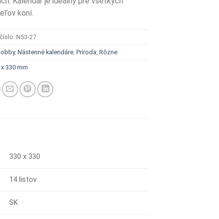
ach. Kalendár je ideálny pre všetkých
eľov koní.
číslo:
N53-27
obby
,
Nástenné kalendáre
,
Príroda
,
Rôzne
 x 330 mm
330 x 330
14 listov
SK