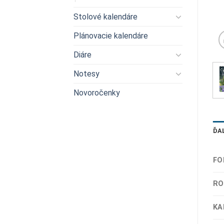
Stolové kalendáre
Plánovacie kalendáre
Diáre
Notesy
Novoročenky
ĎA
FO
RO
KA