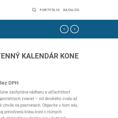
PORTFÓLIO
KATALÓG
ENNÝ KALENDÁR KONE
Bez DPH
Kone zachytáva nádheru a ušľachtilosť
jestátnych zvierat – od divokého cvalu až
 chvíle na pastvinách. Objavíte v ňom silu,
aj prirodzenú krásu koní v rôznych