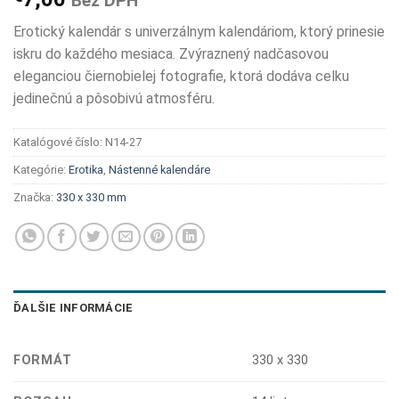
Bez DPH
Erotický kalendár s univerzálnym kalendáriom, ktorý prinesie
iskru do každého mesiaca. Zvýraznený nadčasovou
eleganciou čiernobielej fotografie, ktorá dodáva celku
jedinečnú a pôsobivú atmosféru.
Katalógové číslo:
N14-27
Kategórie:
Erotika
,
Nástenné kalendáre
Značka:
330 x 330 mm
ĎALŠIE INFORMÁCIE
FORMÁT
330 x 330