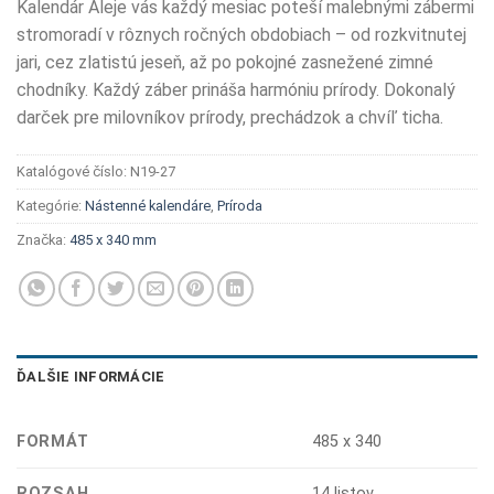
Kalendár Aleje vás každý mesiac poteší malebnými zábermi
stromoradí v rôznych ročných obdobiach – od rozkvitnutej
jari, cez zlatistú jeseň, až po pokojné zasnežené zimné
chodníky. Každý záber prináša harmóniu prírody. Dokonalý
darček pre milovníkov prírody, prechádzok a chvíľ ticha.
Katalógové číslo:
N19-27
Kategórie:
Nástenné kalendáre
,
Príroda
Značka:
485 x 340 mm
ĎALŠIE INFORMÁCIE
FORMÁT
485 x 340
ROZSAH
14 listov