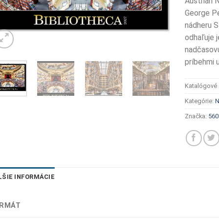
Austrian N
George Pe
nádheru S
odhaľuje 
nadčasovú
príbehmi 
Katalógové 
Kategórie:
N
Značka:
560
LŠIE INFORMÁCIE
RMÁT