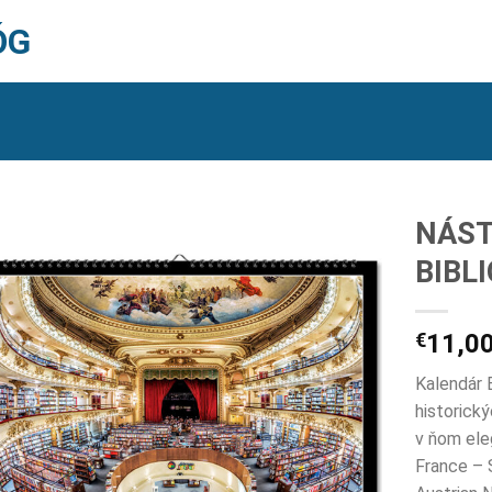
ÓG
NÁST
BIBL
€
11,0
Kalendár 
historick
v ňom ele
France – 