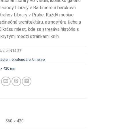
ational Library vo Viedni, ikonickú galériu
abody Library v Baltimore a barokovú
trahov Library v Prahe. Každý mesiac
jedinečnú architektúru, atmosféru ticha a
 krásu miest, kde sa stretáva história s
ukrytými medzi stránkami kníh.
číslo:
N15-27
ástenné kalendáre
,
Umenie
 x 420 mm
560 x 420