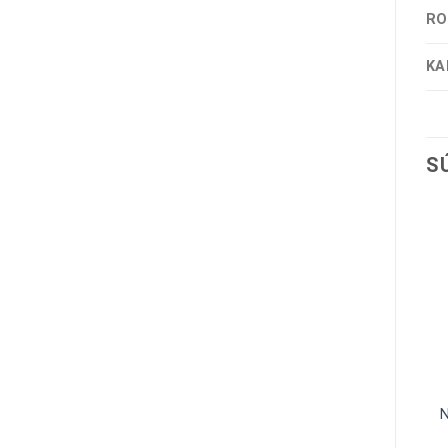
RO
KA
S
NÁSTENNÉ KALENDÁRE
NÁSTENNÉ KALENDÁRE
NÁSTENNÝ KALENDÁR
NÁSTENNÝ KALENDÁR
SVET TICHA 2027
VINCENT VAN GOGH