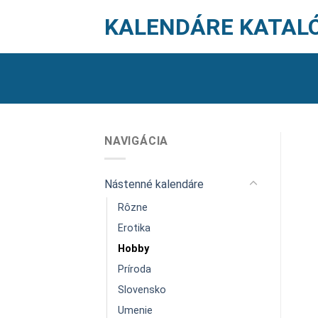
Skip
KALENDÁRE KATAL
to
content
NAVIGÁCIA
Nástenné kalendáre
Rôzne
Erotika
Hobby
Príroda
Slovensko
Umenie