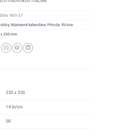
ých milovníkov mačiek.
číslo:
N51-27
obby
,
Nástenné kalendáre
,
Príroda
,
Rôzne
 x 330 mm
330 x 330
14 listov
SK