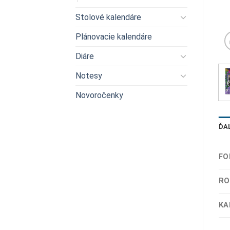
Stolové kalendáre
Plánovacie kalendáre
Diáre
Notesy
Novoročenky
ĎA
FO
RO
KA