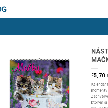
ÓG
NÁST
MAČK
€
5,70
Kalendár 
momenty t
Zachytáva
ktorým si