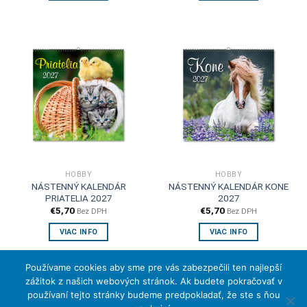
HOBBY
HOBBY
NÁSTENNÝ KALENDÁR
NÁSTENNÝ KALENDÁR KONE
PRIATELIA 2027
2027
€
5,70
€
5,70
Bez DPH
Bez DPH
VIAC INFO
VIAC INFO
Používame cookies aby sme pre vás zabezpečili ten najlepší
zážitok z našich webových stránok. Ak budete pokračovať v
1
2
používaní tejto stránky budeme predpokladať, že ste s ňou