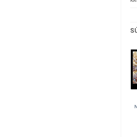
KA
S
NÁSTENNÉ KALENDÁRE
NÁSTENNÉ KALENDÁRE
NÁSTENNÝ KALENDÁR
NÁSTENNÝ KALENDÁR
IMPRESSIONISTS 2027
POĽOVNÍCKY
KALENDÁR 2027
€
11,56
Bez DPH
€
6,70
Bez DPH
VIAC INFO
VIAC INFO