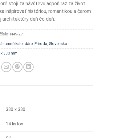
oré stojí za návštevu aspoň raz za život.
sa inšpirovať históriou, romantikou a čarom
j architektúry deň čo deň.
číslo:
N49-27
ástenné kalendáre
,
Príroda
,
Slovensko
 x 330 mm
330 x 330
14 listov