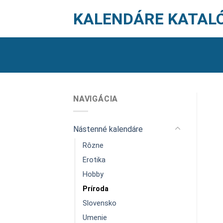
Skip
KALENDÁRE KATAL
to
content
NAVIGÁCIA
Nástenné kalendáre
Rôzne
Erotika
Hobby
Príroda
Slovensko
Umenie