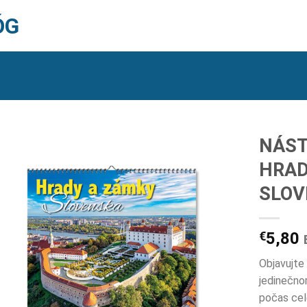
ÓG
NÁST
HRAD
SLOV
€
5,80
Objavujte
jedinečno
počas cel