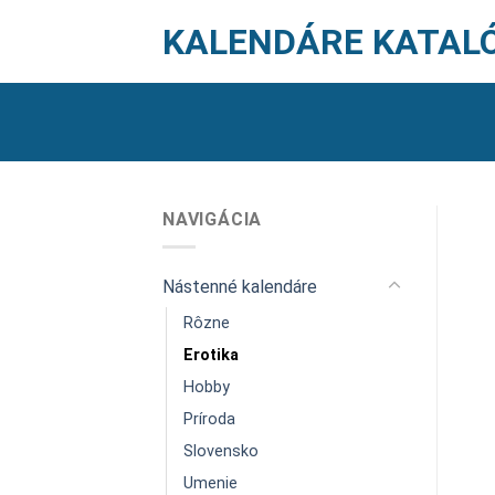
Skip
KALENDÁRE KATAL
to
content
NAVIGÁCIA
Nástenné kalendáre
Rôzne
Erotika
Hobby
Príroda
Slovensko
Umenie