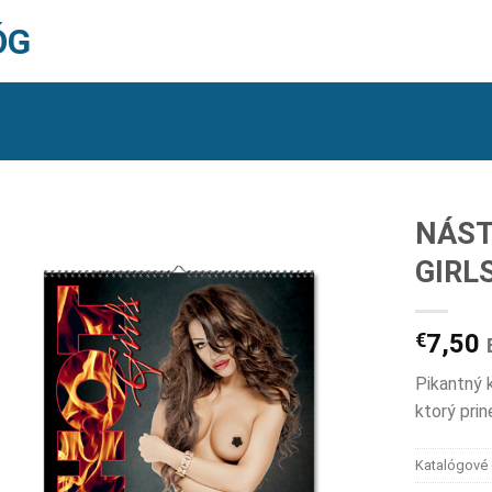
ÓG
NÁST
GIRL
€
7,50
Pikantný 
ktorý prin
Katalógové 