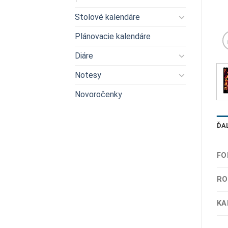
Stolové kalendáre
Plánovacie kalendáre
Diáre
Notesy
Novoročenky
ĎA
FO
RO
KA