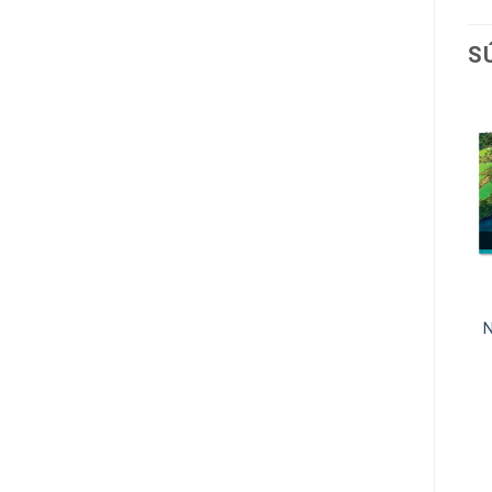
S
NÁSTENNÉ KALENDÁRE
NÁSTENNÉ KALENDÁRE
NÁSTENNÝ KALENDÁR
NÁSTENNÝ KALENDÁR
NATURE 2027
BIBLIOTHECA 2027
€
11,00
€
11,00
Bez DPH
Bez DPH
VIAC INFO
VIAC INFO