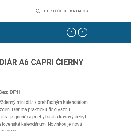
PORTFÓLIO
KATALÓG
 DIÁR A6 CAPRI ČIERNY
Bez DPH
ýždenný mini diár s prehľadným kalendáriom
ždeň. Diár má praktickú flexi väzbu.
iára je gumička prichytená o kovový úchyt.
slovenské kalendárium. Novinkou je nová