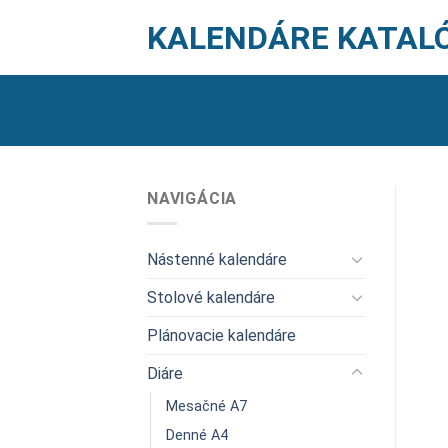
Skip
KALENDÁRE KATAL
to
content
NAVIGÁCIA
Nástenné kalendáre
Stolové kalendáre
Plánovacie kalendáre
Diáre
Mesačné A7
Denné A4