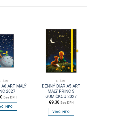
DIÁRE
DIÁRE
R A6 ART MALÝ
DENNÝ DIÁR A5 ART
NC 2027
MALÝ PRINC S
GUMIČKOU 2027
00
Bez DPH
€
9,38
Bez DPH
AC INFO
VIAC INFO