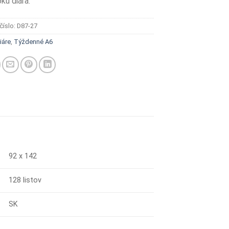
oku diára.
číslo:
D87-27
iáre
,
Týždenné A6
92 x 142
128 listov
SK