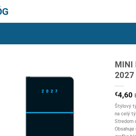
ÓG
MINI
2027
€
4,60
Štýlový t
na celý tý
Stredom d
Obsahuje 