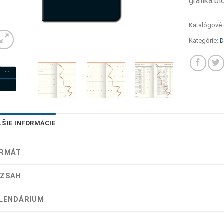
grafika bl
Katalógové 
Kategórie:
D
LŠIE INFORMÁCIE
RMÁT
ZSAH
LENDÁRIUM