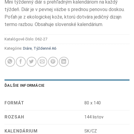
Mini týždenný diár s prehľadným kalendáriom na každý
týždeň. Diár je v pevnej väzbe s prednou penovou doskou.
Poťah je z ekologickej kože, ktorú dotvára jedičný dizajn
termo razbou. Obsahuje slovenské kalendárium.
Katalógové číslo:
D62-27
Kategórie:
Diáre
,
Týždenné A6
ĎALŠIE INFORMÁCIE
FORMÁT
80 x 140
ROZSAH
144 listov
KALENDÁRIUM
SK/CZ