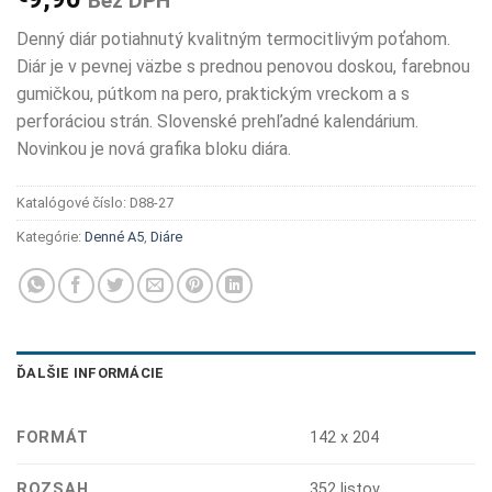
Bez DPH
Denný diár potiahnutý kvalitným termocitlivým poťahom.
Diár je v pevnej väzbe s prednou penovou doskou, farebnou
gumičkou, pútkom na pero, praktickým vreckom a s
perforáciou strán. Slovenské prehľadné kalendárium.
Novinkou je nová grafika bloku diára.
Katalógové číslo:
D88-27
Kategórie:
Denné A5
,
Diáre
ĎALŠIE INFORMÁCIE
FORMÁT
142 x 204
ROZSAH
352 listov