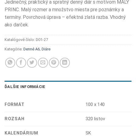
Jedinečný, praktický a spratný denný diár s motívom MALÝ
PRINC. Malý rozmer a množstvo miesta pre poznámky a
termíny. Povrchová úprava – efektná zlatá razba. Vhodný
ako darček.
Katalógové číslo:
D01-27
Kategórie:
Denné A6
,
Diáre
ĎALŠIE INFORMÁCIE
FORMÁT
100 x 140
ROZSAH
320 listov
KALENDÁRIUM
SK