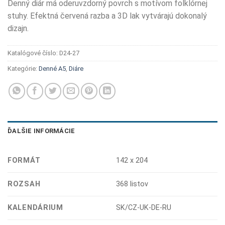
Denný diár má oderuvzdorný povrch s motívom folklórnej
stuhy. Efektná červená razba a 3D lak vytvárajú dokonalý
dizajn.
Katalógové číslo:
D24-27
Kategórie:
Denné A5
,
Diáre
ĎALŠIE INFORMÁCIE
FORMÁT
142 x 204
ROZSAH
368 listov
KALENDÁRIUM
SK/CZ-UK-DE-RU