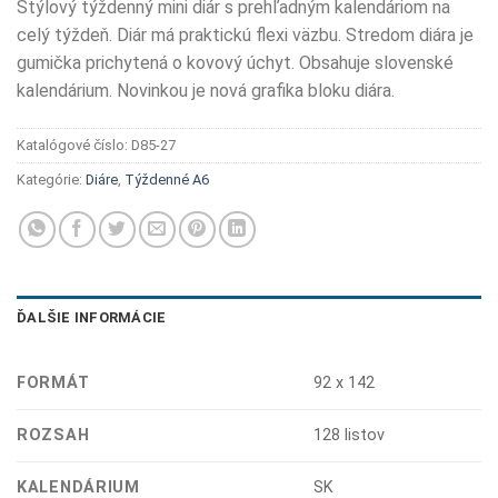
Štýlový týždenný mini diár s prehľadným kalendáriom na
celý týždeň. Diár má praktickú flexi väzbu. Stredom diára je
gumička prichytená o kovový úchyt. Obsahuje slovenské
kalendárium. Novinkou je nová grafika bloku diára.
Katalógové číslo:
D85-27
Kategórie:
Diáre
,
Týždenné A6
ĎALŠIE INFORMÁCIE
FORMÁT
92 x 142
ROZSAH
128 listov
KALENDÁRIUM
SK