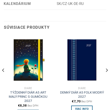
KALENDÁRIUM
SK/CZ-UK-DE-RU
SÚVISIACE PRODUKTY
DIÁRE
DIÁRE
TÝŽDENNÝ DIÁR A5 ART
DENNÝ DIÁR A5 FOLK MODRÝ
MALÝ PRINC S GUMIČKOU
2027
2027
€
7,70
Bez DPH
€
8,38
Bez DPH
VIAC INFO