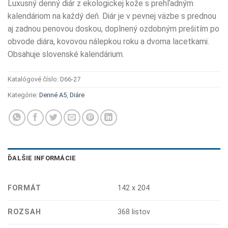
Luxusný denný diár z ekologickej kože s prehľadným
kalendáriom na každý deň. Diár je v pevnej väzbe s prednou
aj zadnou penovou doskou, doplnený ozdobným prešitím po
obvode diára, kovovou nálepkou roku a dvoma lacetkami.
Obsahuje slovenské kalendárium.
Katalógové číslo:
D66-27
Kategórie:
Denné A5
,
Diáre
ĎALŠIE INFORMÁCIE
FORMÁT
142 x 204
ROZSAH
368 listov