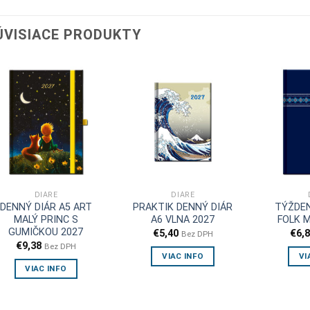
ÚVISIACE PRODUKTY
DIÁRE
DIÁRE
DENNÝ DIÁR A5 ART
PRAKTIK DENNÝ DIÁR
TÝŽDEN
MALÝ PRINC S
A6 VLNA 2027
FOLK 
GUMIČKOU 2027
€
5,40
€
6,
Bez DPH
€
9,38
Bez DPH
VIAC INFO
VI
VIAC INFO