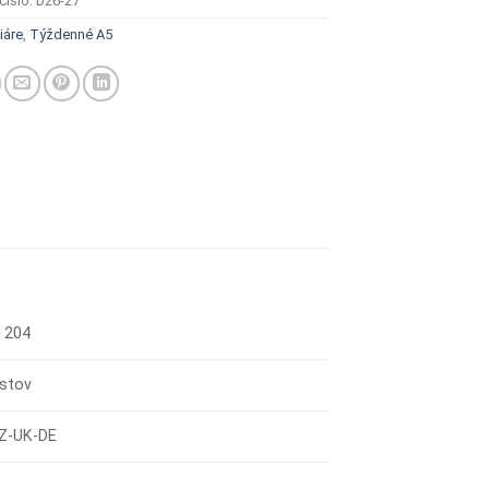
číslo:
D26-27
iáre
,
Týždenné A5
 204
istov
Z-UK-DE