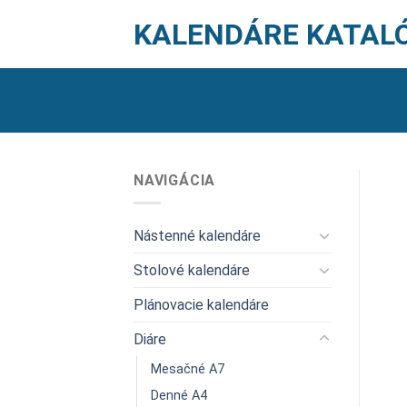
Skip
KALENDÁRE KATAL
to
content
NAVIGÁCIA
Nástenné kalendáre
Stolové kalendáre
Plánovacie kalendáre
Diáre
Mesačné A7
Denné A4