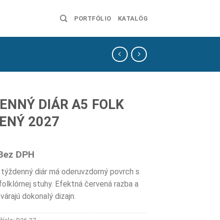
PORTFÓLIO
KATALÓG
ENNÝ DIÁR A5 FOLK
ENÝ 2027
Bez DPH
týždenný diár má oderuvzdorný povrch s
olklórnej stuhy. Efektná červená razba a
várajú dokonalý dizajn.