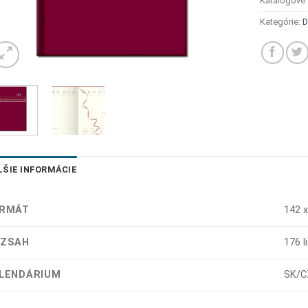
Katalógové 
Kategórie:
D
LŠIE INFORMÁCIE
RMÁT
142 x
ZSAH
176 l
LENDÁRIUM
SK/C