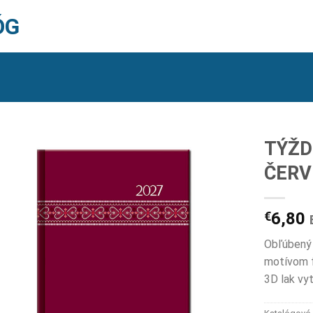
ÓG
TÝŽD
ČERV
€
6,80
Obľúbený 
motívom f
3D lak vyt