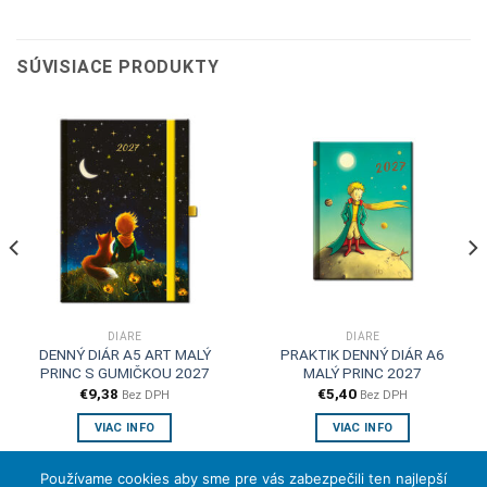
SÚVISIACE PRODUKTY
DIÁRE
DIÁRE
DENNÝ DIÁR A5 ART MALÝ
PRAKTIK DENNÝ DIÁR A6
PRINC S GUMIČKOU 2027
MALÝ PRINC 2027
€
9,38
€
5,40
Bez DPH
Bez DPH
VIAC INFO
VIAC INFO
Používame cookies aby sme pre vás zabezpečili ten najlepší