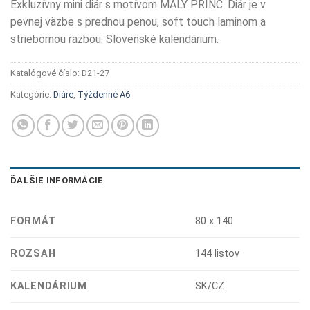
Exkluzívny mini diár s motívom MALÝ PRINC. Diár je v
pevnej väzbe s prednou penou, soft touch laminom a
striebornou razbou. Slovenské kalendárium.
Katalógové číslo:
D21-27
Kategórie:
Diáre
,
Týždenné A6
ĎALŠIE INFORMÁCIE
FORMÁT
80 x 140
ROZSAH
144 listov
KALENDÁRIUM
SK/CZ