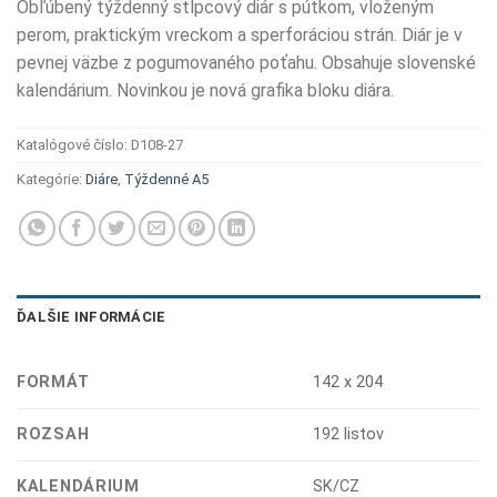
Obľúbený týždenný stĺpcový diár s pútkom, vloženým
perom, praktickým vreckom a sperforáciou strán. Diár je v
pevnej väzbe z pogumovaného poťahu. Obsahuje slovenské
kalendárium. Novinkou je nová grafika bloku diára.
Katalógové číslo:
D108-27
Kategórie:
Diáre
,
Týždenné A5
ĎALŠIE INFORMÁCIE
FORMÁT
142 x 204
ROZSAH
192 listov
KALENDÁRIUM
SK/CZ