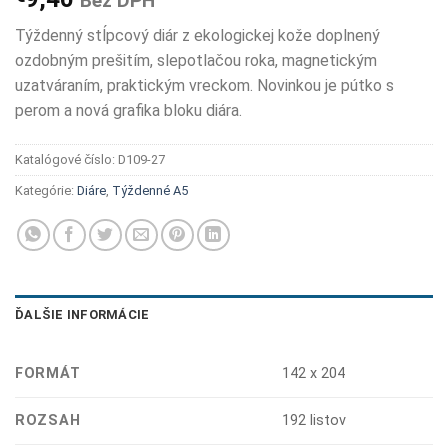
Bez DPH
Týždenný stĺpcový diár z ekologickej kože doplnený
ozdobným prešitím, slepotlačou roka, magnetickým
uzatváraním, praktickým vreckom. Novinkou je pútko s
perom a nová grafika bloku diára.
Katalógové číslo:
D109-27
Kategórie:
Diáre
,
Týždenné A5
ĎALŠIE INFORMÁCIE
FORMÁT
142 x 204
ROZSAH
192 listov