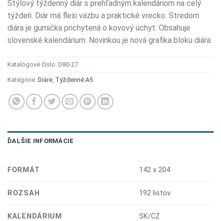
Štýlový týždenný diár s prehľadným kalendáriom na celý
týždeň. Diár má flexi väzbu a praktické vrecko. Stredom
diára je gumička prichytená o kovový úchyt. Obsahuje
slovenské kalendárium. Novinkou je nová grafika bloku diára.
Katalógové číslo:
D80-27
Kategórie:
Diáre
,
Týždenné A5
ĎALŠIE INFORMÁCIE
FORMÁT
142 x 204
ROZSAH
192 listov
KALENDÁRIUM
SK/CZ