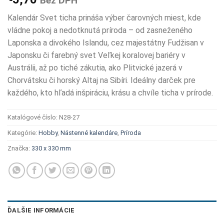
Bez DPH
Kalendár Svet ticha prináša výber čarovných miest, kde
vládne pokoj a nedotknutá príroda – od zasneženého
Laponska a divokého Islandu, cez majestátny Fudžisan v
Japonsku či farebný svet Veľkej koralovej bariéry v
Austrálii, až po tiché zákutia, ako Plitvické jazerá v
Chorvátsku či horský Altaj na Sibíri. Ideálny darček pre
každého, kto hľadá inšpiráciu, krásu a chvíle ticha v prírode.
Katalógové číslo:
N28-27
Kategórie:
Hobby
,
Nástenné kalendáre
,
Príroda
Značka:
330 x 330 mm
ĎALŠIE INFORMÁCIE