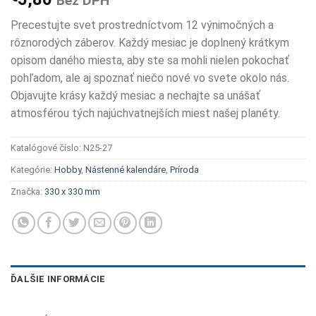
Bez DPH
Precestujte svet prostredníctvom 12 výnimočných a
rôznorodých záberov. Každý mesiac je doplnený krátkym
opisom daného miesta, aby ste sa mohli nielen pokochať
pohľadom, ale aj spoznať niečo nové vo svete okolo nás.
Objavujte krásy každý mesiac a nechajte sa unášať
atmosférou tých najúchvatnejších miest našej planéty.
Katalógové číslo:
N25-27
Kategórie:
Hobby
,
Nástenné kalendáre
,
Príroda
Značka:
330 x 330 mm
ĎALŠIE INFORMÁCIE