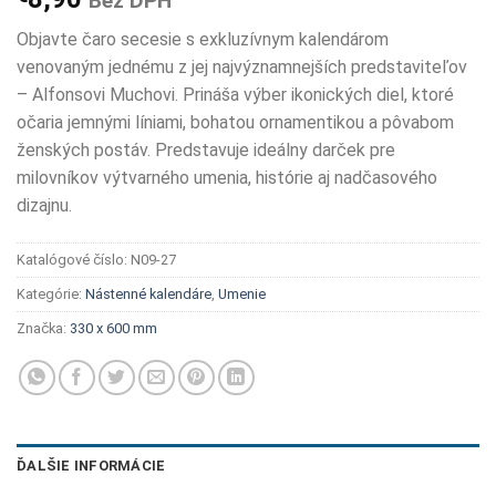
Bez DPH
Objavte čaro secesie s exkluzívnym kalendárom
venovaným jednému z jej najvýznamnejších predstaviteľov
– Alfonsovi Muchovi. Prináša výber ikonických diel, ktoré
očaria jemnými líniami, bohatou ornamentikou a pôvabom
ženských postáv. Predstavuje ideálny darček pre
milovníkov výtvarného umenia, histórie aj nadčasového
dizajnu.
Katalógové číslo:
N09-27
Kategórie:
Nástenné kalendáre
,
Umenie
Značka:
330 x 600 mm
ĎALŠIE INFORMÁCIE