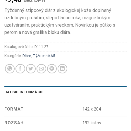
Bez DPH
Týždenný stĺpcový diár z ekologickej kože doplnený
ozdobným prešitím, slepotlačou roka, magnetickým
uzatváraním, praktickým vreckom. Novinkou je pútko s
perom a nová grafika bloku diára.
Katalógové číslo:
D111-27
Kategórie:
Diáre
,
Týždenné A5
ĎALŠIE INFORMÁCIE
FORMÁT
142 x 204
ROZSAH
192 listov