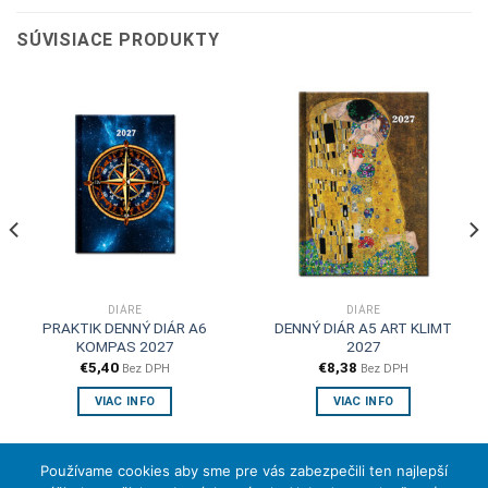
SÚVISIACE PRODUKTY
DIÁRE
DIÁRE
PRAKTIK DENNÝ DIÁR A6
DENNÝ DIÁR A5 ART KLIMT
KOMPAS 2027
2027
€
5,40
€
8,38
Bez DPH
Bez DPH
VIAC INFO
VIAC INFO
Používame cookies aby sme pre vás zabezpečili ten najlepší