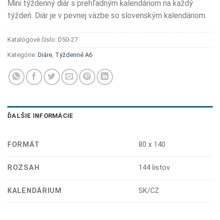
Mini týždenný diár s prehľadným kalendáriom na každý
týždeň. Diár je v pevnej väzbe so slovenským kalendáriom.
Katalógové číslo:
D50-27
Kategórie:
Diáre
,
Týždenné A6
ĎALŠIE INFORMÁCIE
FORMÁT
80 x 140
ROZSAH
144 listov
KALENDÁRIUM
SK/CZ