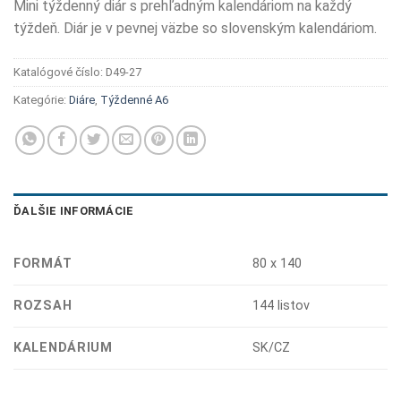
Mini týždenný diár s prehľadným kalendáriom na každý
týždeň. Diár je v pevnej väzbe so slovenským kalendáriom.
Katalógové číslo:
D49-27
Kategórie:
Diáre
,
Týždenné A6
ĎALŠIE INFORMÁCIE
FORMÁT
80 x 140
ROZSAH
144 listov
KALENDÁRIUM
SK/CZ