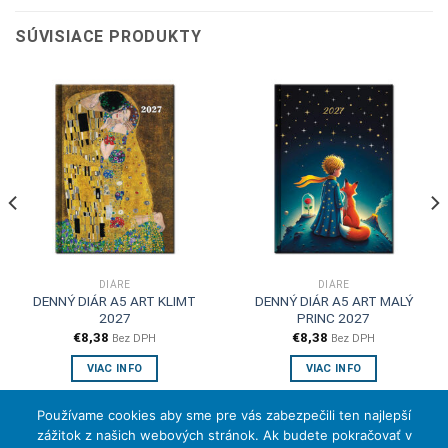
SÚVISIACE PRODUKTY
DIÁRE
DIÁRE
DENNÝ DIÁR A5 ART KLIMT
DENNÝ DIÁR A5 ART MALÝ
2027
PRINC 2027
€
8,38
€
8,38
Bez DPH
Bez DPH
VIAC INFO
VIAC INFO
Používame cookies aby sme pre vás zabezpečili ten najlepší
zážitok z našich webových stránok. Ak budete pokračovať v