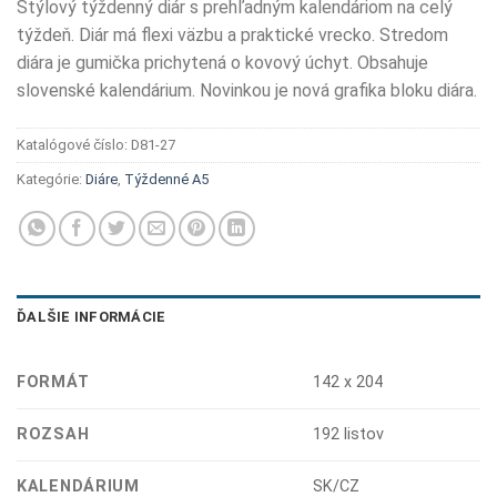
Štýlový týždenný diár s prehľadným kalendáriom na celý
týždeň. Diár má flexi väzbu a praktické vrecko. Stredom
diára je gumička prichytená o kovový úchyt. Obsahuje
slovenské kalendárium. Novinkou je nová grafika bloku diára.
Katalógové číslo:
D81-27
Kategórie:
Diáre
,
Týždenné A5
ĎALŠIE INFORMÁCIE
FORMÁT
142 x 204
ROZSAH
192 listov
KALENDÁRIUM
SK/CZ