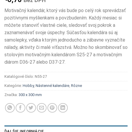
Bez DPH
Motivačný kalendár, ktorý vás bude po celý rok sprevádzať
pozitívnymi myšlienkami a povzbudením. Každý mesiac si
môžete stanoviť vlastné ciele, sledovať svoj pokrok a
zaznamenávať svoje úspechy. Súčasťou kalendára sú aj
samolepky, vďaka ktorým jednoducho a zábavne vyznačíte
nálady, aktivity či malé víťazstvá. Možno ho skombinovať so
stolovým motivačným kalendárom S25-27 a motivačným
diárom D36-27 alebo D37-27.
Katalógové číslo:
N55-27
Kategórie:
Hobby
,
Nástenné kalendáre
,
Rôzne
Značka:
300 x 300 mm
ĎALŠIE INFORMÁCIE