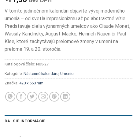
Bez DPH
V tomto jedinečnom kalendári objavíte vývoj moderného
umenia – od svetla impresionizmu až po abstraktné vízie.
Predstavuje diela významných umelcov ako Claude Monet,
Wassily Kandinsky, August Macke, Heinrich Nauen či Paul
Klee, ktoré zachytávajú prelomové zmeny v umení na
prelome 19. a 20. storočia.
Katalógové číslo:
N05-27
Kategórie:
Nástenné kalendáre
,
Umenie
Značka:
420 x 560 mm
ĎALŠIE INFORMÁCIE