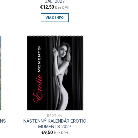
DALÍ 2027
€
12,50
Bez DPH
VIAC INFO
EROTIKA
ENS
NÁSTENNÝ KALENDÁR EROTIC
MOMENTS 2027
€
9,50
Bez DPH