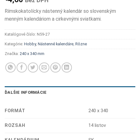
Bez DPH
Rímskokatolícky nástenný kalendár so slovenským
menným kalendáriom a cirkevnými sviatkami.
Katalógové číslo:
N59-27
Kategórie:
Hobby
,
Nástenné kalendáre
,
Rôzne
Značka:
240 x 340 mm
ĎALŠIE INFORMÁCIE
FORMÁT
240 x 340
ROZSAH
14 listov