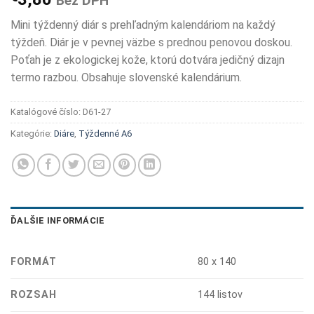
Bez DPH
Mini týždenný diár s prehľadným kalendáriom na každý
týždeň. Diár je v pevnej väzbe s prednou penovou doskou.
Poťah je z ekologickej kože, ktorú dotvára jedičný dizajn
termo razbou. Obsahuje slovenské kalendárium.
Katalógové číslo:
D61-27
Kategórie:
Diáre
,
Týždenné A6
ĎALŠIE INFORMÁCIE
FORMÁT
80 x 140
ROZSAH
144 listov