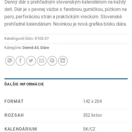
Denný diár s prehľadným slovenským kalendáriom na každý
deň. Diár je v pevnej väzbe s farebnou gumičkou, pútkom na
pero, perforáciou strán a praktickým vreckom. Slovenské
prehľadné kalendárium. Novinkou je nová grafika bloku diára.
Katalógové číslo:
D103-27
Kategórie:
Denné A5
,
Diáre
ĎALŠIE INFORMÁCIE
FORMÁT
142 x 204
ROZSAH
352 listov
KALENDÁRIUM
SK/CZ