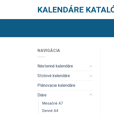
Skip
KALENDÁRE KATAL
to
content
NAVIGÁCIA
Nástenné kalendáre
Stolové kalendáre
Plánovacie kalendáre
Diáre
Mesačné A7
Denné A4