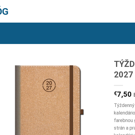
ÓG
TÝŽD
2027
€
7,50
Týždenný 
kalendári
farebnou 
strán a p