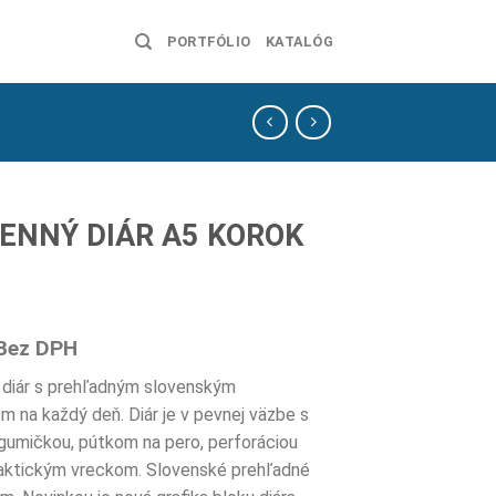
PORTFÓLIO
KATALÓG
ENNÝ DIÁR A5 KOROK
Bez DPH
diár s prehľadným slovenským
om na každý deň. Diár je v pevnej väzbe s
gumičkou, pútkom na pero, perforáciou
raktickým vreckom. Slovenské prehľadné