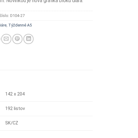
m. Novinkou je nová grafika bloku diára.
číslo:
D104-27
iáre
,
Týždenné A5
142 x 204
192 listov
SK/CZ