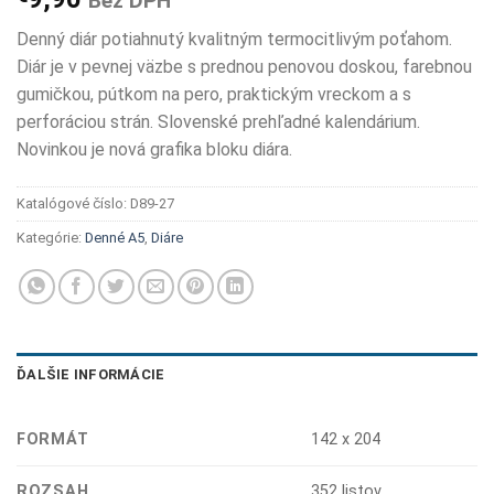
Bez DPH
Denný diár potiahnutý kvalitným termocitlivým poťahom.
Diár je v pevnej väzbe s prednou penovou doskou, farebnou
gumičkou, pútkom na pero, praktickým vreckom a s
perforáciou strán. Slovenské prehľadné kalendárium.
Novinkou je nová grafika bloku diára.
Katalógové číslo:
D89-27
Kategórie:
Denné A5
,
Diáre
ĎALŠIE INFORMÁCIE
FORMÁT
142 x 204
ROZSAH
352 listov