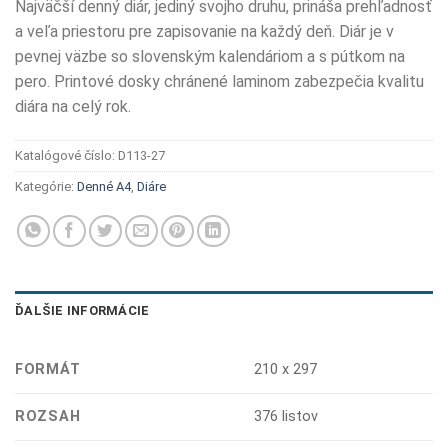
Najväčší denný diár, jediný svojho druhu, prináša prehľadnosť
a veľa priestoru pre zapisovanie na každý deň. Diár je v
pevnej väzbe so slovenským kalendáriom a s pútkom na
pero. Printové dosky chránené laminom zabezpečia kvalitu
diára na celý rok.
Katalógové číslo:
D113-27
Kategórie:
Denné A4
,
Diáre
ĎALŠIE INFORMÁCIE
FORMÁT
210 x 297
ROZSAH
376 listov