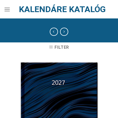
Skip
KALENDÁRE KATALÓG
to
content
FILTER