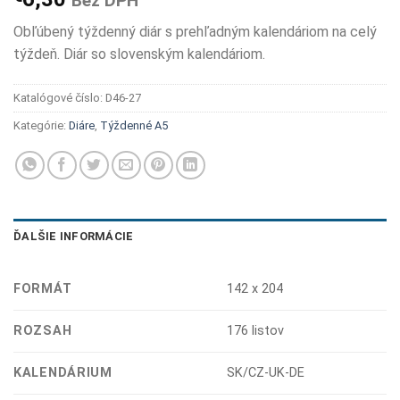
Bez DPH
Obľúbený týždenný diár s prehľadným kalendáriom na celý
týždeň. Diár so slovenským kalendáriom.
Katalógové číslo:
D46-27
Kategórie:
Diáre
,
Týždenné A5
ĎALŠIE INFORMÁCIE
FORMÁT
142 x 204
ROZSAH
176 listov
KALENDÁRIUM
SK/CZ-UK-DE