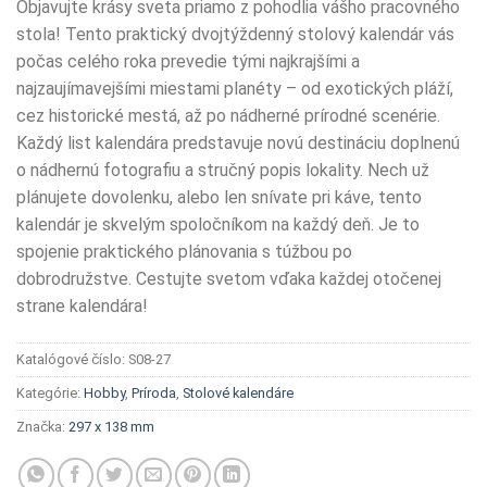
Objavujte krásy sveta priamo z pohodlia vášho pracovného
stola! Tento praktický dvojtýždenný stolový kalendár vás
počas celého roka prevedie tými najkrajšími a
najzaujímavejšími miestami planéty – od exotických pláží,
cez historické mestá, až po nádherné prírodné scenérie.
Každý list kalendára predstavuje novú destináciu doplnenú
o nádhernú fotografiu a stručný popis lokality. Nech už
plánujete dovolenku, alebo len snívate pri káve, tento
kalendár je skvelým spoločníkom na každý deň. Je to
spojenie praktického plánovania s túžbou po
dobrodružstve. Cestujte svetom vďaka každej otočenej
strane kalendára!
Katalógové číslo:
S08-27
Kategórie:
Hobby
,
Príroda
,
Stolové kalendáre
Značka:
297 x 138 mm