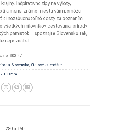
 krajiny. Inšpiratívne tipy na výlety,
sti a menej známe miesta vám pomôžu
ť si nezabudnuteľné cesty za poznaním.
re všetkých milovníkov cestovania, prírody
kých pamiatok – spoznajte Slovensko tak,
te nepoznáte!
číslo:
S03-27
ríroda
,
Slovensko
,
Stolové kalendáre
 x 150 mm
280 x 150