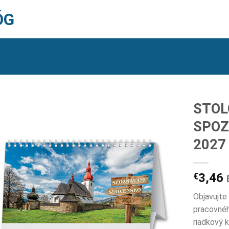
ÓG
STOL
SPOZ
2027
€
3,46
Objavujte
pracovnéh
riadkový 