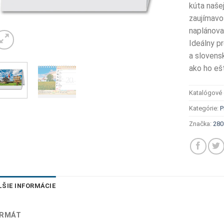
kúta našej
zaujímavo
naplánova
Ideálny p
a slovens
ako ho eš
Katalógové 
Kategórie:
P
Značka:
280
LŠIE INFORMÁCIE
RMÁT