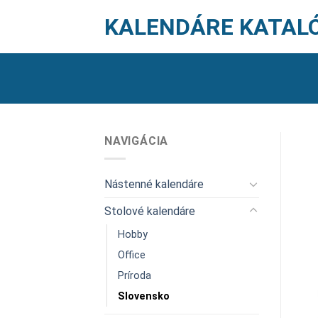
Skip
KALENDÁRE KATAL
to
content
NAVIGÁCIA
Nástenné kalendáre
Stolové kalendáre
Hobby
Office
Príroda
Slovensko