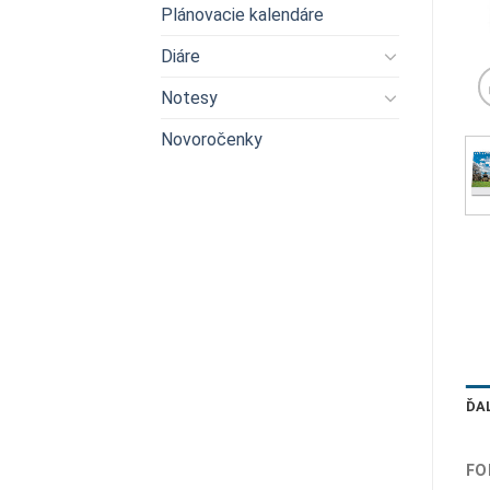
Plánovacie kalendáre
Diáre
Notesy
Novoročenky
ĎA
FO