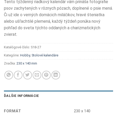
Tento týždenný riadkový kalendár vám prináša fotografie
psov zachytených v rôznych pózach, doplnené o psie mená.
Či už ide o verných domácich miláčikov, hravé šteniatka
alebo ušľachtilé plemená, každý týždeň ponúka nový
pohľad do sveta týchto oddaných a charizmatických
zvierat.
Katalógové číslo:
S18-27
Kategórie:
Hobby
,
Stolové kalendáre
Značka:
230 x 140 mm
ĎALŠIE INFORMÁCIE
FORMÁT
230 x 140