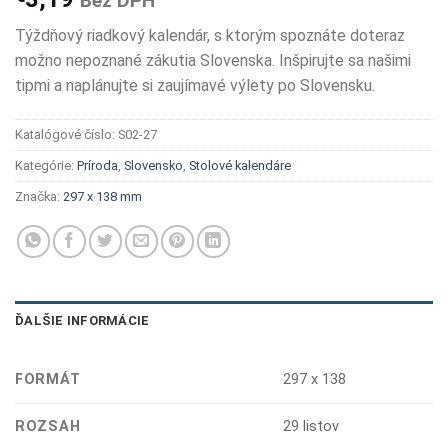
Bez DPH
Týždňový riadkový kalendár, s ktorým spoznáte doteraz
možno nepoznané zákutia Slovenska. Inšpirujte sa našimi
tipmi a naplánujte si zaujímavé výlety po Slovensku.
Katalógové číslo:
S02-27
Kategórie:
Príroda
,
Slovensko
,
Stolové kalendáre
Značka:
297 x 138 mm
ĎALŠIE INFORMÁCIE
FORMÁT
297 x 138
ROZSAH
29 listov