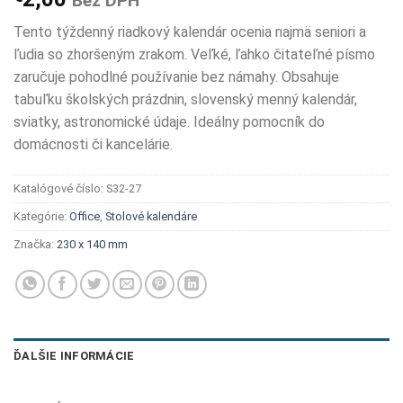
Bez DPH
Tento týždenný riadkový kalendár ocenia najmä seniori a
ľudia so zhoršeným zrakom. Veľké, ľahko čitateľné písmo
zaručuje pohodlné používanie bez námahy. Obsahuje
tabuľku školských prázdnin, slovenský menný kalendár,
sviatky, astronomické údaje. Ideálny pomocník do
domácnosti či kancelárie.
Katalógové číslo:
S32-27
Kategórie:
Office
,
Stolové kalendáre
Značka:
230 x 140 mm
ĎALŠIE INFORMÁCIE