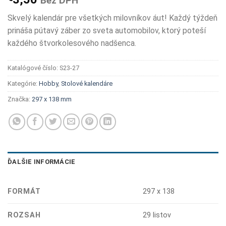
Bez DPH
Skvelý kalendár pre všetkých milovníkov áut! Každý týždeň
prináša pútavý záber zo sveta automobilov, ktorý poteší
každého štvorkolesového nadšenca.
Katalógové číslo:
S23-27
Kategórie:
Hobby
,
Stolové kalendáre
Značka:
297 x 138 mm
ĎALŠIE INFORMÁCIE
FORMÁT
297 x 138
ROZSAH
29 listov