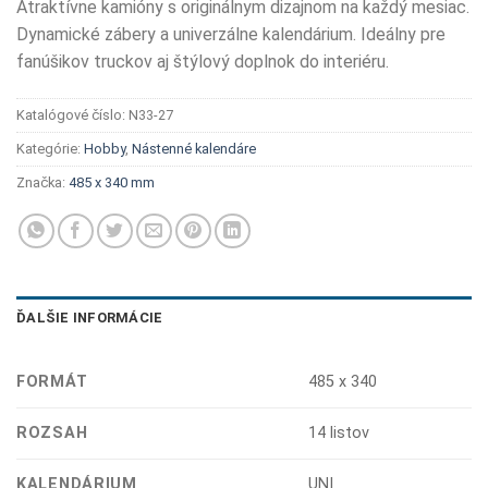
Atraktívne kamióny s originálnym dizajnom na každý mesiac.
Dynamické zábery a univerzálne kalendárium. Ideálny pre
fanúšikov truckov aj štýlový doplnok do interiéru.
Katalógové číslo:
N33-27
Kategórie:
Hobby
,
Nástenné kalendáre
Značka:
485 x 340 mm
ĎALŠIE INFORMÁCIE
FORMÁT
485 x 340
ROZSAH
14 listov
KALENDÁRIUM
UNI