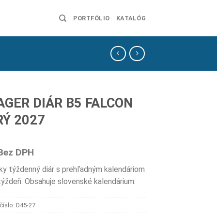
PORTFÓLIO
KATALÓG
GER DIÁR B5 FALCON
Ý 2027
Bez DPH
y týždenný diár s prehľadným kalendáriom
týždeň. Obsahuje slovenské kalendárium.
číslo:
D45-27