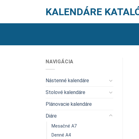
Skip
KALENDÁRE KATAL
to
content
NAVIGÁCIA
Nástenné kalendáre
Stolové kalendáre
Plánovacie kalendáre
Diáre
Mesačné A7
Denné A4