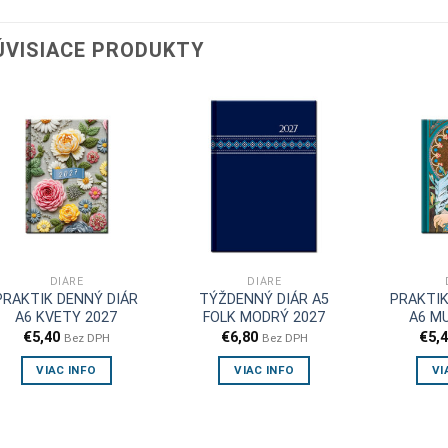
ÚVISIACE PRODUKTY
DIÁRE
DIÁRE
PRAKTIK DENNÝ DIÁR
TÝŽDENNÝ DIÁR A5
PRAKTIK
A6 KVETY 2027
FOLK MODRÝ 2027
A6 M
€
5,40
€
6,80
€
5,
Bez DPH
Bez DPH
VIAC INFO
VIAC INFO
VI