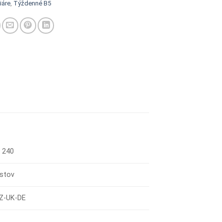
iáre
,
Týždenné B5
 240
istov
Z-UK-DE