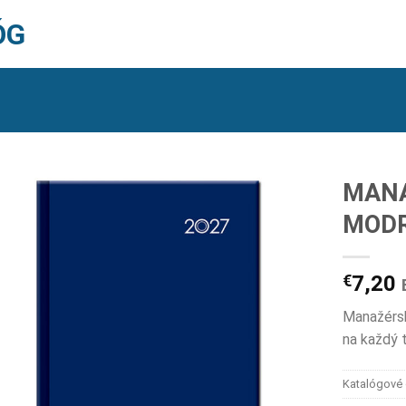
ÓG
MANA
MODR
€
7,20
Manažérsk
na každý 
Katalógové 