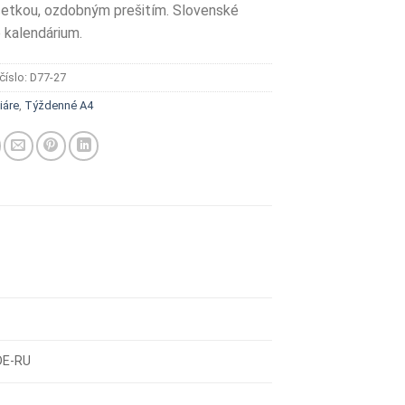
cetkou, ozdobným prešitím. Slovenské
 kalendárium.
číslo:
D77-27
iáre
,
Týždenné A4
DE-RU