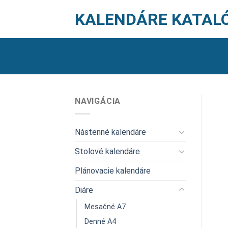
Skip
KALENDÁRE KATAL
to
content
NAVIGÁCIA
Nástenné kalendáre
Stolové kalendáre
Plánovacie kalendáre
Diáre
Mesačné A7
Denné A4