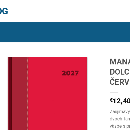
ÓG
MANA
DOLC
ČERV
€
12,4
Zaujímavý
dvoch far
väzbe s p