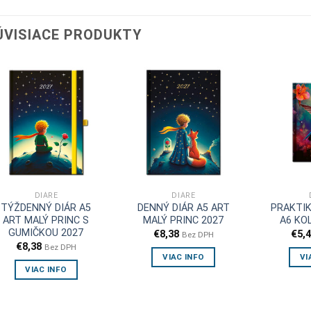
ÚVISIACE PRODUKTY
DIÁRE
DIÁRE
TÝŽDENNÝ DIÁR A5
DENNÝ DIÁR A5 ART
PRAKTIK
ART MALÝ PRINC S
MALÝ PRINC 2027
A6 KOL
GUMIČKOU 2027
€
8,38
€
5,
Bez DPH
€
8,38
Bez DPH
VIAC INFO
VI
VIAC INFO