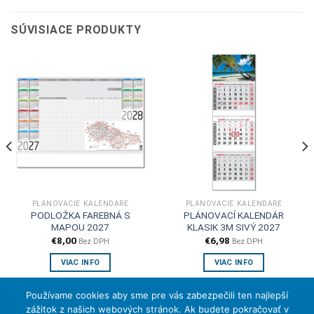
SÚVISIACE PRODUKTY
PLÁNOVACIE KALENDÁRE
PLÁNOVACIE KALENDÁRE
PODLOŽKA FAREBNÁ S
PLÁNOVACÍ KALENDÁR
MAPOU 2027
KLASIK 3M SIVÝ 2027
€
8,00
€
6,98
Bez DPH
Bez DPH
VIAC INFO
VIAC INFO
Používame cookies aby sme pre vás zabezpečili ten najlepší
zážitok z našich webových stránok. Ak budete pokračovať v