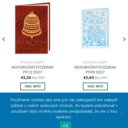
NOVOROČENKY
NOVOROČENKY
NOVOROČNÝ POZDRAV
NOVOROČNÝ POZDRAV
PF12 2027
PF09 2027
€
3,24
€
3,40
Bez DPH
Bez DPH
VIAC INFO
VIAC INFO
Používame cookies aby sme pre vás zabezpečili ten najlepší
zážitok z našich webových stránok. Ak budete pokračovať v
používaní tejto stránky budeme predpokladať, že ste s ňou
spokojní.
Ok