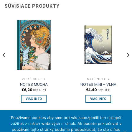
SÚVISIACE PRODUKTY
VEĽKÉ NOTESY
MALÉ NOTESY
NOTES MUCHA
NOTES MINI – VLNA
€
6,20
€
4,40
Bez DPH
Bez DPH
VIAC INFO
VIAC INFO
Používame cookies aby sme pre vás zabezpečili ten najlepší
zážitok z našich webových stránok. Ak budete pokračovať v
používaní tejto stránky budeme predpokladať, že ste s ňou